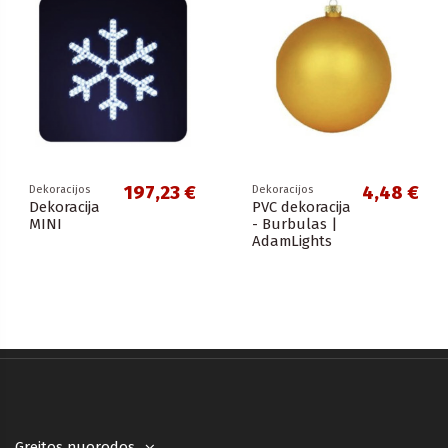
197,23 €
4,48 €
Dekoracijos
Dekoracijos
Dekoracija
PVC dekoracija
MINI
- Burbulas |
AdamLights
Greitos nuorodos