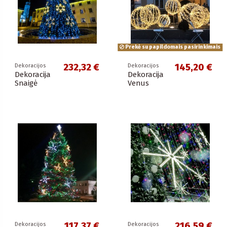
Prekė su papildomais pasirinkimais
232,32 €
145,20 €
Dekoracijos
Dekoracijos
Dekoracija
Dekoracija
Snaigė
Venus
117,37 €
216,59 €
Dekoracijos
Dekoracijos