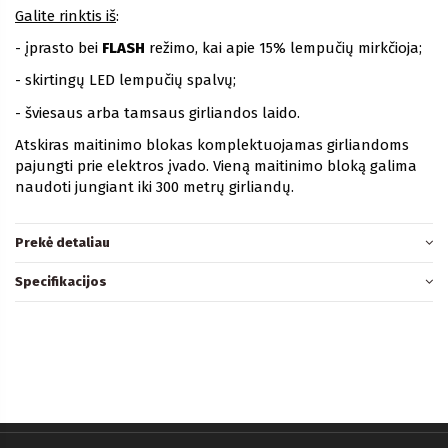
Galite rinktis iš
:
- įprasto bei
FLASH
režimo, kai apie 15% lempučių mirkčioja;
- skirtingų LED lempučių spalvų;
- šviesaus arba tamsaus girliandos laido.
Atskiras maitinimo blokas komplektuojamas girliandoms
pajungti prie elektros įvado. Vieną maitinimo bloką galima
naudoti jungiant iki 300 metrų girliandų.
Prekė detaliau
Specifikacijos