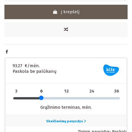
Į krepšelį