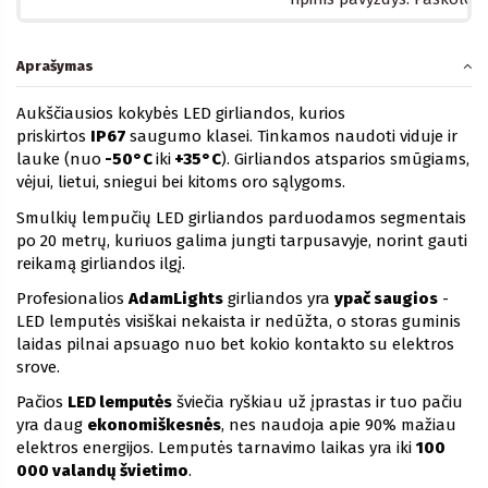
Aprašymas
Aukščiausios kokybės LED girliandos, kurios
priskirtos
IP67
saugumo klasei. Tinkamos naudoti viduje ir
lauke (nuo
-50°C
iki
+35°C
). Girliandos atsparios smūgiams,
vėjui, lietui, sniegui bei kitoms oro sąlygoms.
Smulkių lempučių LED girliandos parduodamos segmentais
po 20 metrų, kuriuos galima jungti tarpusavyje, norint gauti
reikamą girliandos ilgį.
Profesionalios
AdamLights
girliandos yra
ypač saugios
-
LED lemputės visiškai nekaista ir nedūžta, o storas guminis
laidas pilnai apsuago nuo bet kokio kontakto su elektros
srove.
Pačios
LED lemputės
šviečia ryškiau už įprastas ir tuo pačiu
yra daug
ekonomiškesnės
, nes naudoja apie 90% mažiau
elektros energijos. Lemputės tarnavimo laikas yra iki
100
000 valandų švietimo
.