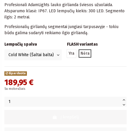
Profesionali AdamLights lauko girlianda šviesos užuolaida.
Atsparumo klasė: IP67. LED lempučių kiekis: 300 LED. Segmento
ilgis: 2 metrai.
Profesionalių girliandų segmentai jungiasi tarpusavyje - tokiu
būdu galima sudaryti reikiamo ilgio girliandą.
Lempučių spalva
FLASH variantas
Yra
Nėra
Išparduota
189,95 €
Su mokesčiais
Į krepšelį