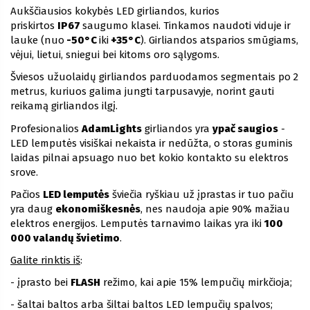
Aukščiausios kokybės LED girliandos, kurios
priskirtos
IP67
saugumo klasei. Tinkamos naudoti viduje ir
lauke (nuo
-50°C
iki
+35°C
). Girliandos atsparios smūgiams,
vėjui, lietui, sniegui bei kitoms oro sąlygoms.
Šviesos užuolaidų girliandos parduodamos segmentais po 2
metrus, kuriuos galima jungti tarpusavyje, norint gauti
reikamą girliandos ilgį.
Profesionalios
AdamLights
girliandos yra
ypač saugios
-
LED lemputės visiškai nekaista ir nedūžta, o storas guminis
laidas pilnai apsuago nuo bet kokio kontakto su elektros
srove.
Pačios
LED lemputės
šviečia ryškiau už įprastas ir tuo pačiu
yra daug
ekonomiškesnės
, nes naudoja apie 90% mažiau
elektros energijos. Lemputės tarnavimo laikas yra iki
100
000 valandų švietimo
.
Galite rinktis iš
:
- įprasto bei
FLASH
režimo, kai apie 15% lempučių mirkčioja;
- šaltai baltos arba šiltai baltos LED lempučių spalvos;